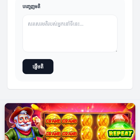
បញ្ចេញមតិ
ផ្ញើមតិ