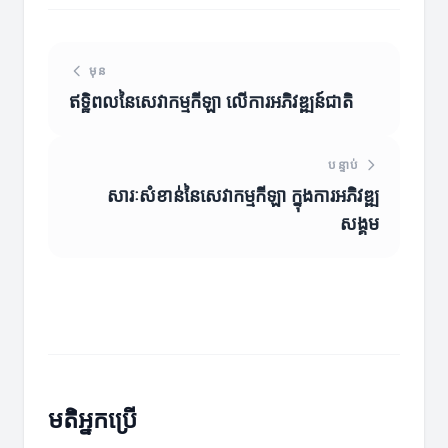
មុន
ឥទ្ឋិពលនៃសេវាកម្មកីឡា លើការអភិវឌ្ឍន៍ជាតិ
បន្ទាប់
សារៈសំខាន់នៃសេវាកម្មកីឡា ក្នុងការអភិវឌ្ឍ
សង្គម
មតិអ្នកប្រើ