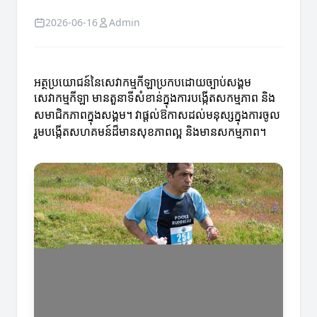
2026-06-16
Admin
អត្ថប្រយោជន៍នៃសេវាកម្មកីឡាប្រកបដោយច្បាប់សង្គម
សេវាកម្មកីឡា មានតួនាទីសំខាន់ក្នុងការបង្កើតសកម្មភាព និង
សមាជិកភាពក្នុងសង្គម។ វាផ្តល់ឱកាសដល់មនុស្សក្នុងការចូល
រួមបង្កើតសហគមន៍ដ៏មានសុខភាពល្អ និងមានសកម្មភាព។