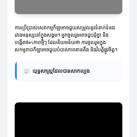
ការប្រើប្រាស់សេវាកម្មកីឡាអាចជួយសម្រួលនូវទំនាក់ទំនង
រវាងមនុស្សនៅក្នុងសង្គម។ អ្នកចូលរួមអាចជួបជុំគ្នា និង
បង្កើតមิตรភាពថ្មីៗ ដែលនិយមន័យថា ការចូលរួមក្នុង
សកម្មភាពកីឡាអាចជួយបំបាត់ភាពតានតឹង និងវិបត្តិផ្លូវចិត្ត។
📰
យុទ្ធសាស្ត្រដែលបានសាកល្បង