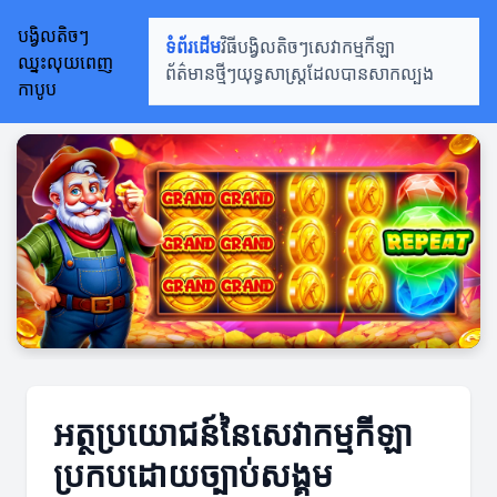
បង្វិលតិចៗ
ទំព័រដើម
វិធីបង្វិលតិចៗ
សេវាកម្មកីឡា
ឈ្នះលុយពេញ
ព័ត៌មានថ្មីៗ
យុទ្ធសាស្ត្រដែលបានសាកល្បង
កាបូប
អត្ថប្រយោជន៍នៃសេវាកម្មកីឡា
ប្រកបដោយច្បាប់សង្គម