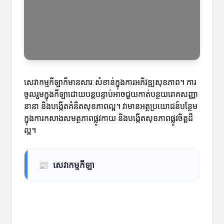
សេវាកម្មកីឡាក៏មានសារៈសំខាន់ក្នុងការអភិវឌ្ឍសុខភាព។ ការ
ចូលរួមក្នុងកីឡាដោយបន្តបន្ទាប់អាចជួយកាត់បន្ថយរោគសញ្ញា
នានា និងបង្កើតគំនិតសុខភាពល្អ។ វាមានអត្ថប្រយោជន៍បន្ថែម​
ក្នុងការកសាងសមត្ថភាពផ្លូវកាយ និងបង្កើតសុខភាពផ្លូវចិត្តដ៏
ល្អ។
📰
សេវាកម្មកីឡា