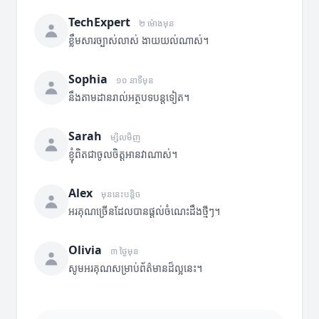
TechExpert
២ ម៉ោងមុន
ខ្លឹមសារច្បាស់លាស់ ងាយយល់ណាស់។
Sophia
១០ នាទីមុន
នឹងតាមដានរាល់អត្ថបទបន្តទៀត។
Sarah
ម្សិលមិញ
ខ្ញុំពិតជាចូលចិត្តអានវាណាស់។
Alex
មុននេះបន្តិច
អរគុណច្រើនដែលបានផ្តល់ចំណេះដឹងថ្មីៗ។
Olivia
៣ ថ្ងៃមុន
សូមអរគុណសម្រាប់ព័ត៌មានដ៏ល្អនេះ។