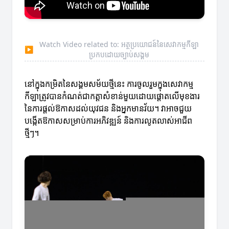
Watch Video related to: អត្ថប្រយោជន៍នៃសេវាកម្មកីឡា
▶
ប្រកបដោយច្បាប់សង្គម
នៅក្នុងកម្រិតនៃសង្គមសម័យថ្មីនេះ ការចូលរួមក្នុងសេវាកម្ម
កីឡាត្រូវបានកំណត់ជាកត្តាសំខាន់មួយដោយផ្តោតលើមុខងារ
នៃការផ្តល់ឱកាសដល់យុវជន និងអ្នកមានវ័យ។ វាអាចជួយ
បង្កើតឱកាសសម្រាប់ការអភិវឌ្ឍន៍ និងការលូតលាស់អាជីព
ថ្មីៗ។