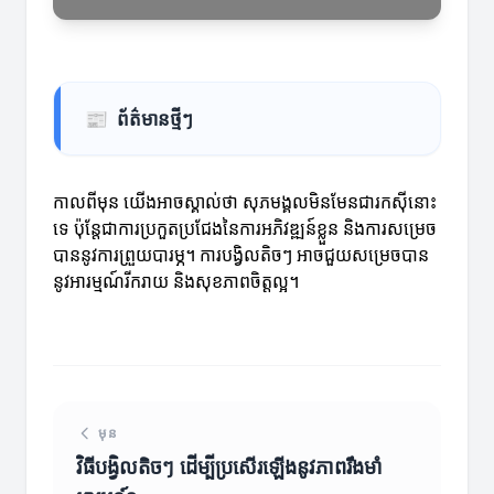
📰
ព័ត៌មានថ្មីៗ
កាលពីមុន យើងអាចស្គាល់ថា សុភមង្គលមិនមែនជារកស៊ីនោះ
ទេ ប៉ុន្តែជាការប្រកួតប្រជែងនៃការអភិវឌ្ឍន៍ខ្លួន និងការសម្រេច
បាននូវការព្រួយបារម្ភ។ ការបង្វិលតិចៗ អាចជួយសម្រេចបាន
នូវអារម្មណ៍រីករាយ និងសុខភាពចិត្ដល្អ។
មុន
វិធីបង្វិលតិចៗ ដើម្បីប្រសើរឡើងនូវភាពរឹងមាំ