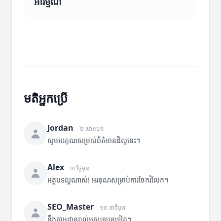
អារម្មណ៍
មតិអ្នកប្រើ
Jordan
២ ម៉ោងមុន
សូមអរគុណសម្រាប់ព័ត៌មានដ៏ល្អនេះ។
Alex
៣ ថ្ងៃមុន
អត្ថបទល្អណាស់! អរគុណសម្រាប់ការចែករំលែក។
SEO_Master
១០ នាទីមុន
នឹងតាមដានរាល់អត្ថបទបន្តទៀត។