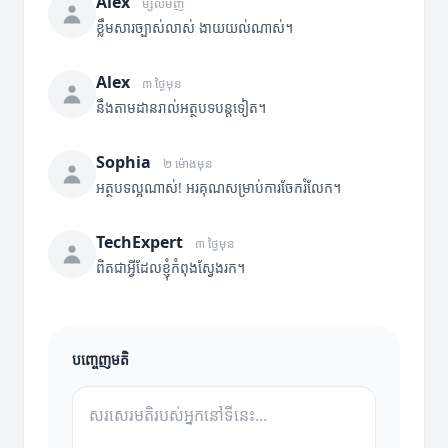
Alex
ម្សិលមិញ
ខ្លឹមសារច្បាស់លាស់ ងាយយល់ណាស់។
Alex
៣ ថ្ងៃមុន
នឹងតាមដានរាល់អត្ថបទបន្តទៀត។
Sophia
២ ម៉ោងមុន
អត្ថបទល្អណាស់! អរគុណសម្រាប់ការចែករំលែក។
TechExpert
៣ ថ្ងៃមុន
ពិតជាអ្វីដែលខ្ញុំកំពុងស្វែងរក។
បញ្ចេញមតិ