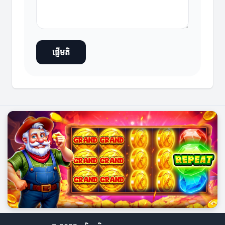
ផ្ញើមតិ