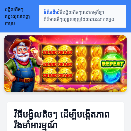
បង្វិលតិចៗ
ទំព័រដើម
វិធីបង្វិលតិចៗ
សេវាកម្មកីឡា
ឈ្នះលុយពេញ
ព័ត៌មានថ្មីៗ
យុទ្ធសាស្ត្រដែលបានសាកល្បង
កាបូប
វិធីបង្វិលតិចៗ ដើម្បីបង្កើតភាព
រឹងមាំអារម្មណ៍