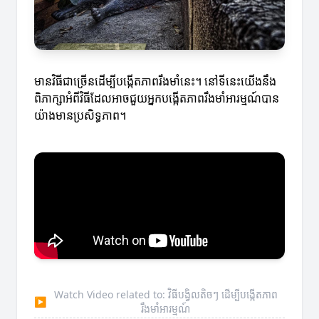
មានវិធីជាច្រើនដើម្បីបង្កើតភាពរឹងមាំនេះ។ នៅទីនេះយើងនឹង
ពិភាក្សាអំពីវិធីដែលអាចជួយអ្នកបង្កើតភាពរឹងមាំអារម្មណ៍បាន
យ៉ាងមានប្រសិទ្ធភាព។
Watch Video related to: វិធីបង្វិលតិចៗ ដើម្បីបង្កើតភាព
▶
រឹងមាំអារម្មណ៍