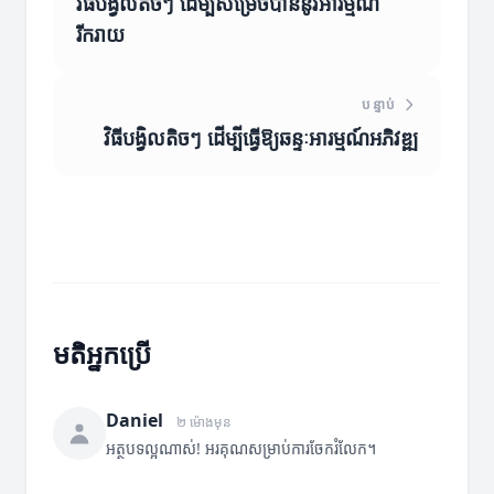
វិធីបង្វិលតិចៗ ដើម្បីសម្រេចបាននូវអារម្មណ៍
រីករាយ
បន្ទាប់
វិធីបង្វិលតិចៗ ដើម្បីធ្វើឱ្យឆន្ទៈអារម្មណ៍អភិវឌ្ឍ
មតិអ្នកប្រើ
Daniel
២ ម៉ោងមុន
អត្ថបទល្អណាស់! អរគុណសម្រាប់ការចែករំលែក។