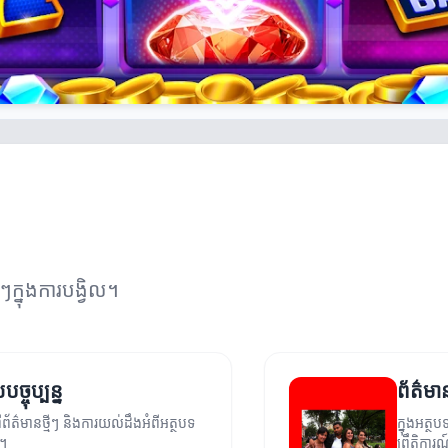
់ៗក្នុងការបង្វិល។
្ចុប្បន្ន
ព័ត៌មាន
័ត៌មានថ្មីៗ និងការយល់ដឹងអំពីអត្ថបទ
ក្នុងអត្ថ
ម។
ព្រឹត្តិការ