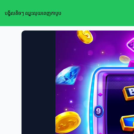
បង្វិលតិចៗ ឈ្នះលុយពេញកាបូប