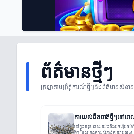
ព័ត៌មានថ្មីៗ
ក្រឡា​តាមព្រឹត្តិការណ៍ថ្មីៗនិងព័ត៌មានសំខាន
ការយល់ដឹងជាតិថ្មីៗនៅពេលបច
នៅក្នុងអត្ថបទនេះ យើងនឹងមករៀបរាប់ពីព
ថ្មីៗ ដែលមានសារៈសំខាន់សម្រាប់សង្គ