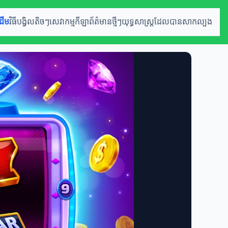
ដើម
វិធីបង្វិលតិចៗ
សេវាកម្មកីឡា
ព័ត៌មានថ្មីៗ
យុទ្ធសាស្ត្រដែលបានសាកល្បង