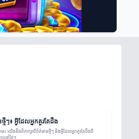
ថ្មីៗ៖ អ្វីដែលអ្នកគួរតែដឹង
បទនេះ យើងនឹងពិភាក្សាពីព័ត៌មានថ្មីៗ និងអ្វីដែលអ្នកគួរតែដឹងពី
ណ៍ប្រចាំថ្ងៃ។