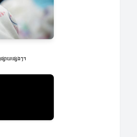
្វផ្សាយផ្សេងៗ។