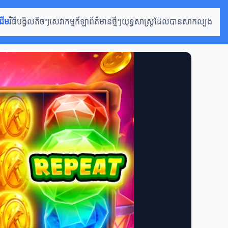
ដើម
វិធីបង្វិលតិចៗ
សេវាកម្មកីឡា
ព័ត៌មានថ្មីៗ
យុទ្ធសាស្ត្រដែលបានសាកល្បង