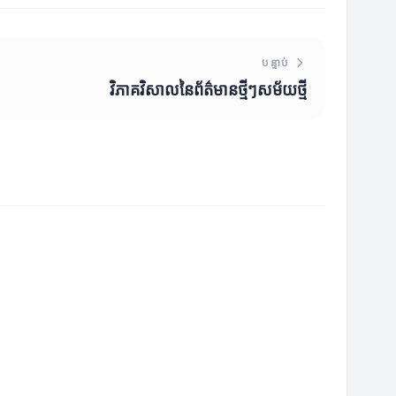
បន្ទាប់
វិភាគវិសាលនៃព័ត៌មានថ្មីៗសម័យថ្មី