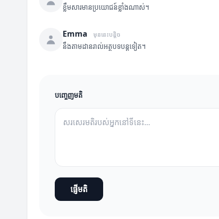
ខ្លឹមសារមានប្រយោជន៍ខ្លាំងណាស់។
Emma
មុននេះបន្តិច
នឹងតាមដានរាល់អត្ថបទបន្តទៀត។
បញ្ចេញមតិ
ផ្ញើមតិ