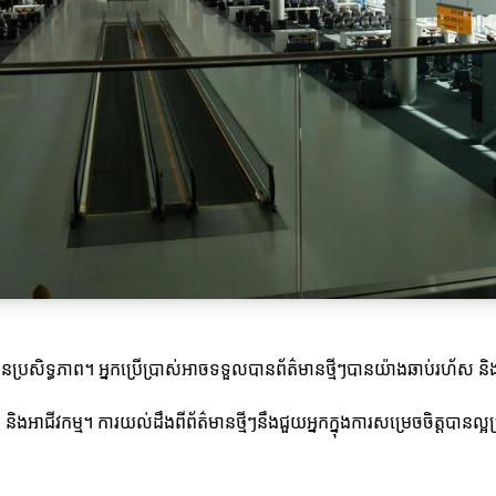
មានប្រសិទ្ធភាព។ អ្នកប្រើប្រាស់អាចទទួលបានព័ត៌មានថ្មីៗបានយ៉ាងឆាប់រហ័ស 
និងអាជីវកម្ម។ ការយល់ដឹងពីព័ត៌មានថ្មីៗនឹងជួយអ្នកក្នុងការសម្រេចចិត្តបានល