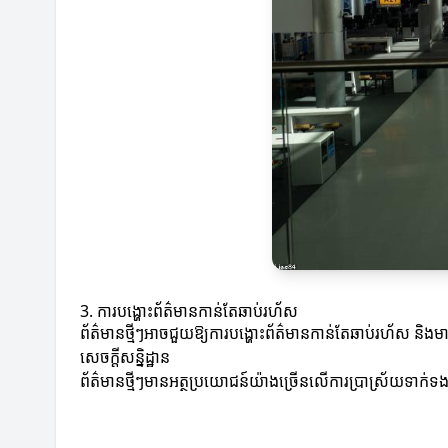
3. ការបង្ហោះព័ត៌មានកាន់តែឆាប់រហ័ស
ព័ត៌មានថ្មីៗអាចជួយឱ្យការបង្ហោះព័ត៌មានកាន់តែឆាប់រហ័ស និង
សេចក្តីសន្និដ្ឋាន
ព័ត៌មានថ្មីៗមានអត្ថប្រយោជន៍យ៉ាងច្រើនលើការប្រាស្រ័យទាក់ទង 