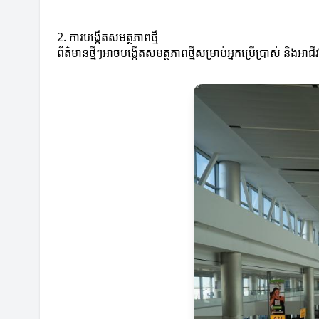
2. ការបង្កើតសមត្ថភាពថ្មី
ព័ត៌មានថ្មីៗអាចបង្កើតសមត្ថភាពថ្មីសម្រាប់អ្នកប្រើប្រាស់ 