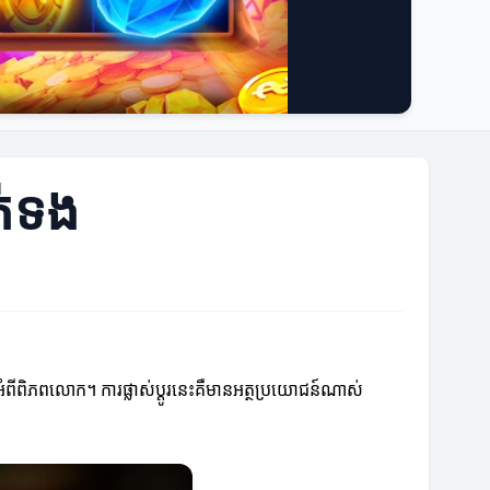
ក់ទង
់អំពីពិភពលោក។ ការផ្លាស់ប្តូរនេះគឺមានអត្ថប្រយោជន៍ណាស់