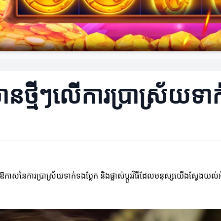
ានថ្មីៗលើការប្រាស្រ័យទា
កើតឱកាសនៃការប្រាស្រ័យទាក់ទងប្លែក និងផ្លាស់ប្តូរវិធីដែលមនុស្សយើងស្វែងយល