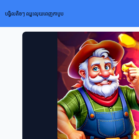
បង្វិលតិចៗ ឈ្នះលុយពេញកាបូប