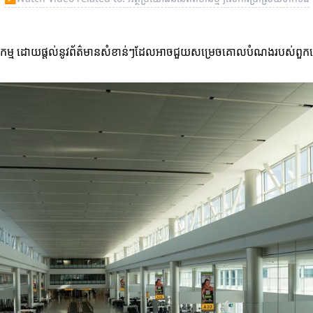
និងអាជីវកម្ម ដោយផ្តល់នូវព័ត៌មានសំខាន់ៗដែលអាចជួយសម្រេចគោលបំណងរបស់ពួក