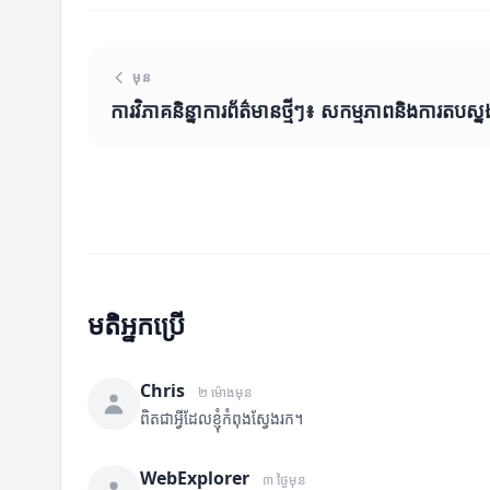
មុន
ការវិភាគនិន្នាការព័ត៌មានថ្មីៗ៖ សកម្មភាពនិងការតបស្នង
មតិអ្នកប្រើ
Chris
២ ម៉ោងមុន
ពិតជាអ្វីដែលខ្ញុំកំពុងស្វែងរក។
WebExplorer
៣ ថ្ងៃមុន