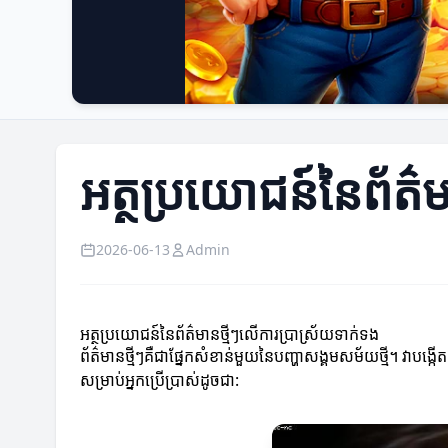
អត្ថប្រយោជន៍នៃព័ត៌ម
2026-06-13
Admin
អត្ថប្រយោជន៍នៃព័ត៌មានថ្មីៗលើការប្រាស្រ័យទាក់ទង
ព័ត៌មានថ្មីៗគឺជាផ្នែកសំខាន់មួយនៃបញ្ហាសង្គមសម័យថ្មី។ វាបង្
សម្រាប់អ្នកប្រើប្រាស់ដូចជា: