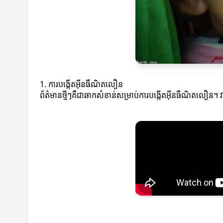
1. ការបង្កើតអ៊ីនធឺណិតលឿន
ព័ត៌មានថ្មីៗគឺជាឆាកសំខាន់សម្រាប់ការបង្កើតអ៊ីនធឺណិតលឿន។ វ