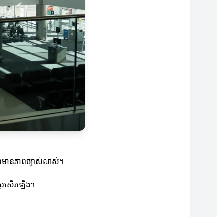
និងមានភាពច្បាស់លាស់។
្អប្រសើរឡើង។