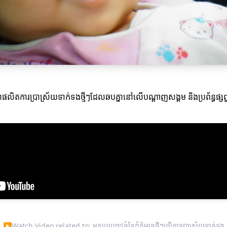
ាផលិតការប្រាស្រ័យទាក់ទងថ្មីៗដែលឆបគ្នានៅលើបណ្តាញសង្គម និងប្រព័ន្ធផ្សព
▶
Watch Video related to: អត្ថប្រយោជន៍នៃព័ត៌មានថ្មីៗលើការប្រាស្រ័យទាក់ទង